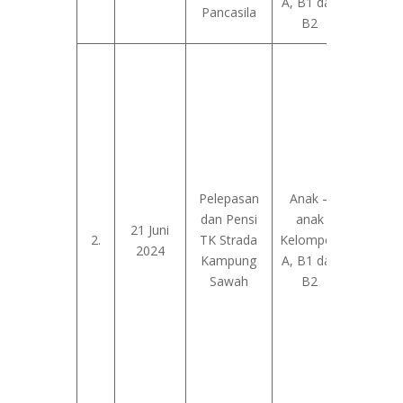
A, B1 dan
hari la
Pancasila
B2
Panca
1. Me
keber
untuk ta
muka 
2
Menyer
kemb
Pelepasan
Anak –
pendam
dan Pensi
anak
21 Juni
anak ke
2.
TK Strada
Kelompok
2024
tu
Kampung
A, B1 dan
3. Me
Sawah
B2
sema
anak
orang
sema
bangg
menci