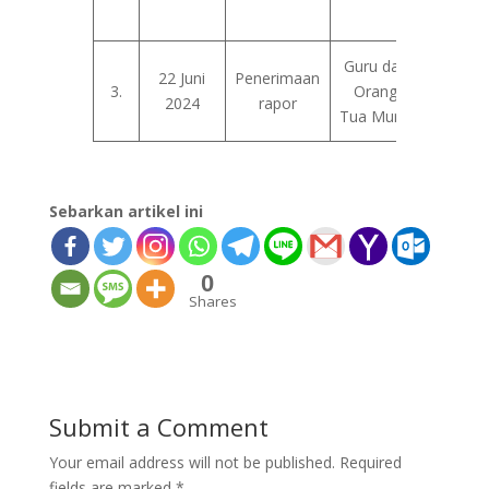
Str
Guru dan
Melap
22 Juni
Penerimaan
3.
Orang
kema
2024
rapor
Tua Murid
belajar
Sebarkan artikel ini
0
Shares
Submit a Comment
Your email address will not be published.
Required
fields are marked
*