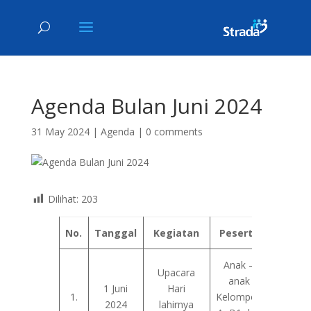
Agenda Bulan Juni 2024
31 May 2024
|
Agenda
|
0 comments
Dilihat:
203
No.
Tanggal
Kegiatan
Peserta
Tuj
Anak –
Menge
Upacara
anak
da
1 Juni
Hari
1.
Kelompok
merefle
2024
lahirnya