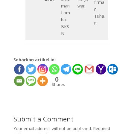
firma
man
wan.
n
Lom
Tuha
ba
n
BKS
N
Sebarkan artikel ini
0
Shares
Submit a Comment
Your email address will not be published.
Required