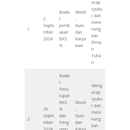
ucap
syuku
Ibada
Murid
r dan
2
t
,
mere
Septe
pemb
Guru
1.
nung
mber
ukan
dan
kan
2024
BKS
Karya
firma
N
wan.
n
Tuha
n
Ibada
t
Meng
Penu
ucap
tupan
syuku
BKS
Murid
r dan
30
N
,
mere
Septe
dan
Guru
2.
nung
mber
Peng
dan
kan
2024
umu
Karya