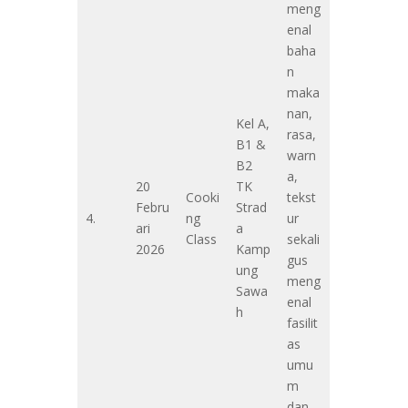
meng
enal
baha
n
maka
nan,
Kel A,
rasa,
B1 &
warn
B2
a,
20
TK
Cooki
tekst
Febru
Strad
4.
ng
ur
ari
a
Class
sekali
2026
Kamp
gus
ung
meng
Sawa
enal
h
fasilit
as
umu
m
dan