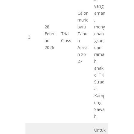
yang
Calon
aman
murid
,
28
baru
meny
Febru
Trial
Tahu
enan
3.
ari
Class
n
gkan,
2026
Ajara
dan
n 26-
rama
27
h
anak
di TK
Strad
a
Kamp
ung
Sawa
h.
Untuk