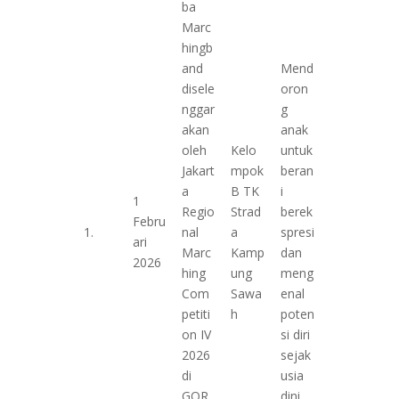
ba
Marc
hingb
and
Mend
disele
oron
nggar
g
akan
anak
oleh
Kelo
untuk
Jakart
mpok
beran
a
B TK
i
1
Regio
Strad
berek
Febru
1.
nal
a
spresi
ari
Marc
Kamp
dan
2026
hing
ung
meng
Com
Sawa
enal
petiti
h
poten
on IV
si diri
2026
sejak
di
usia
GOR
dini.