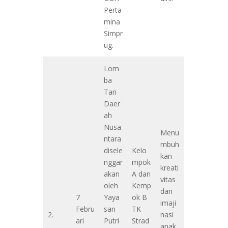
Perta
mina
Simpr
ug.
Lom
ba
Tari
Daer
ah
Nusa
Menu
ntara
mbuh
disele
Kelo
kan
nggar
mpok
kreati
akan
A dan
vitas
oleh
Kemp
dan
7
Yaya
ok B
imaji
Febru
san
TK
2.
nasi
ari
Putri
Strad
anak