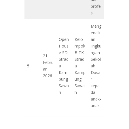
profe
si.
Meng
enalk
Open
Kelo
an
Hous
mpok
lingku
e SD
B TK
ngan
21
Strad
Strad
Sekol
Febru
5.
a
a
ah
ari
Kam
Kamp
Dasa
2026
pung
ung
r
Sawa
Sawa
kepa
h
h
da
anak-
anak.