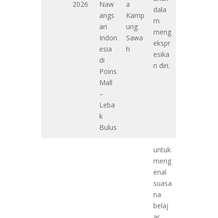
2026
Naw
a
dala
angs
Kamp
m
ari
ung
meng
Indon
Sawa
ekspr
esia
h
esika
di
n diri.
Poins
Mall
–
Leba
k
Bulus
untuk
meng
enal
suasa
na
belaj
ar