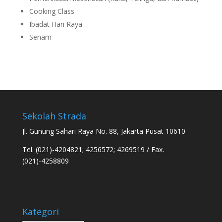
Cooking Class
Ibadat Hari Raya
Senam
Sekolah Strada
Jl. Gunung Sahari Raya No. 88, Jakarta Pusat 10610
Tel. (021)-4204821; 4256572; 4269519 / Fax.
(021)-4258809
Kategori