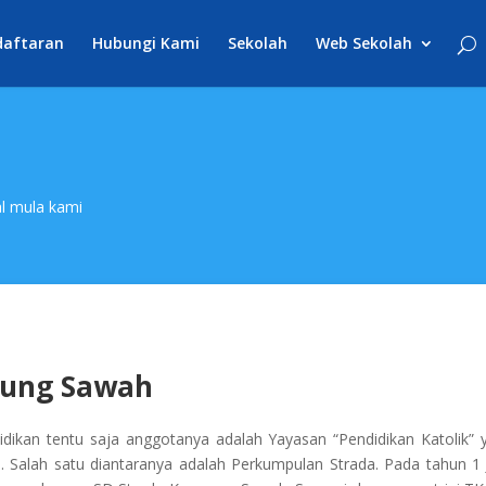
daftaran
Hubungi Kami
Sekolah
Web Sekolah
al mula kami
pung Sawah
dikan tentu saja anggotanya adalah Yayasan “Pendidikan Katolik” y
J. Salah satu diantaranya adalah Perkumpulan Strada. Pada tahun