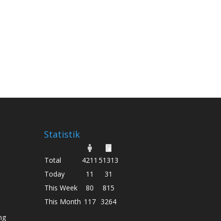
Statistik
Total
4211
51313
Today
11
31
This Week
80
815
This Month
117
3264
ng