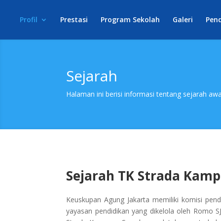
Profil
Prestasi
Program Sekolah
Galeri
Pen
Sejarah
Halaman ini berisi informasi tentang sejarah aw
Sejarah TK Strada Kam
Keuskupan Agung Jakarta memiliki komisi pendi
yayasan pendidikan yang dikelola oleh Romo S