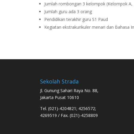
Jumlah rombongan 3 kelompok (Kelompok A, 
Jumlah guru ada 3 orang
Pendidikan terakhir guru S1 Paud
Kegiatan ekstrakurikuler menari dan Bahasa In
Sekolah Strada
Jl. Gunung Sahari Raya No. 88,
Jakarta Pusat 10610
Tel. (021)-4204821; 4256572;
4269519 / Fax. (021)-4258809