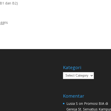
B1 dan B2)
ggris
Kategori
Kategori
Komentar
Lusia S
on
Promosi BIA di
Gereja St. Servatius Kampu