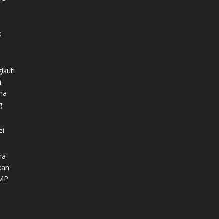
:
ikuti
i
ma
g
ei
ra
kan
SMP