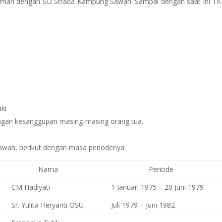
aman dengan SD Strada Kampung Sawah. Sampai dengan saat ini T
ki
engan kesanggupan masing-masing orang tua.
awah, berikut dengan masa periodenya:
Nama
Periode
CM Hadiyati
1 Januari 1975 – 20 Juni 1979
Sr. Yulita Heryanti OSU
Juli 1979 – Juni 1982