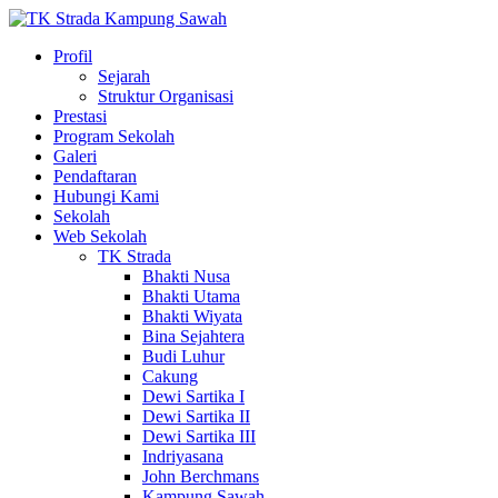
Profil
Sejarah
Struktur Organisasi
Prestasi
Program Sekolah
Galeri
Pendaftaran
Hubungi Kami
Sekolah
Web Sekolah
TK Strada
Bhakti Nusa
Bhakti Utama
Bhakti Wiyata
Bina Sejahtera
Budi Luhur
Cakung
Dewi Sartika I
Dewi Sartika II
Dewi Sartika III
Indriyasana
John Berchmans
Kampung Sawah