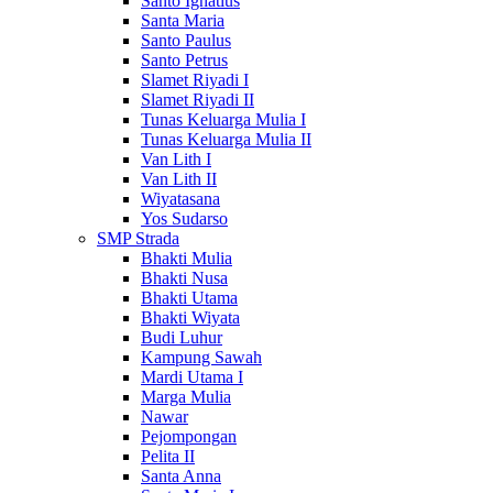
Santo Ignatius
Santa Maria
Santo Paulus
Santo Petrus
Slamet Riyadi I
Slamet Riyadi II
Tunas Keluarga Mulia I
Tunas Keluarga Mulia II
Van Lith I
Van Lith II
Wiyatasana
Yos Sudarso
SMP Strada
Bhakti Mulia
Bhakti Nusa
Bhakti Utama
Bhakti Wiyata
Budi Luhur
Kampung Sawah
Mardi Utama I
Marga Mulia
Nawar
Pejompongan
Pelita II
Santa Anna