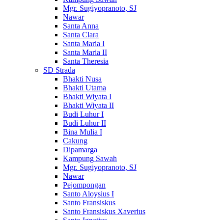
Mgr. Sugiyopranoto, SJ
Nawar
Santa Anna
Santa Clara
Santa Maria I
Santa Maria II
Santa Theresia
SD Strada
Bhakti Nusa
Bhakti Utama
Bhakti Wiyata I
Bhakti Wiyata II
Budi Luhur I
Budi Luhur II
Bina Mulia I
Cakung
Dipamarga
Kampung Sawah
Mgr. Sugiyopranoto, SJ
Nawar
Pejompongan
Santo Aloysius I
Santo Fransiskus
Santo Fransiskus Xaverius