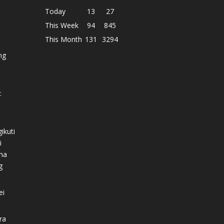
Today
13
27
This Week
94
845
This Month
131
3294
ng
:
ikuti
i
ma
g
ei
ra