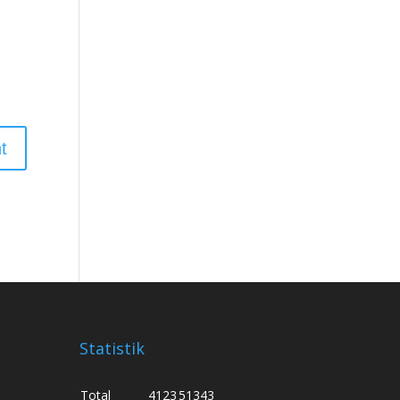
Statistik
Total
4123
51343