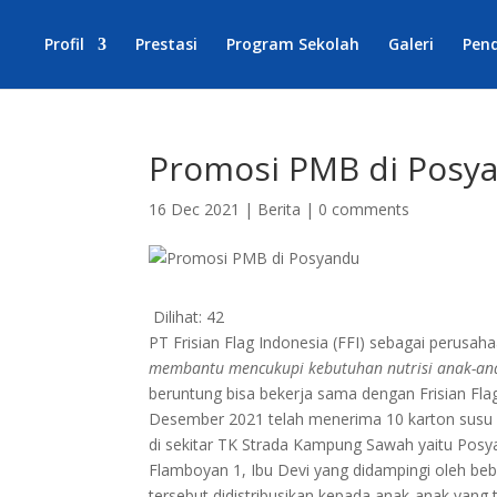
Profil
Prestasi
Program Sekolah
Galeri
Pen
Promosi PMB di Posy
16 Dec 2021
|
Berita
|
0 comments
Dilihat:
42
PT Frisian Flag Indonesia (FFI) sebagai perusa
membantu mencukupi kebutuhan nutrisi anak-ana
beruntung bisa bekerja sama dengan Frisian F
Desember 2021 telah menerima 10 karton susu c
di sekitar TK Strada Kampung Sawah yaitu Posy
Flamboyan 1, Ibu Devi yang didampingi oleh bebe
tersebut didistribusikan kepada anak-anak yan