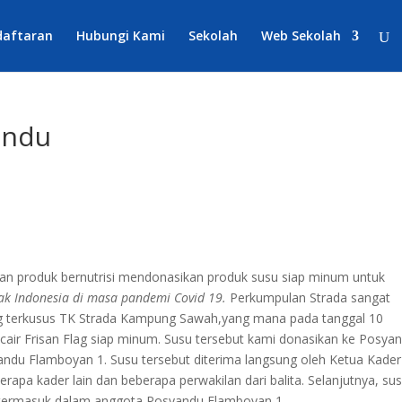
daftaran
Hubungi Kami
Sekolah
Web Sekolah
andu
haan produk bernutrisi mendonasikan produk susu siap minum untuk
k Indonesia di masa pandemi Covid 19.
Perkumpulan Strada sangat
lag terkusus TK Strada Kampung Sawah,yang mana pada tanggal 10
air Frisan Flag siap minum. Susu tersebut kami donasikan ke Posya
andu Flamboyan 1. Susu tersebut diterima langsung oleh Ketua Kader
rapa kader lain dan beberapa perwakilan dari balita. Selanjutnya, su
g termasuk dalam anggota Posyandu Flamboyan 1.